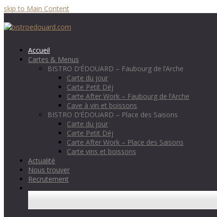
skip to Main Content
Accueil
Cartes & Menus
BISTRO D’ÉDOUARD – Faubourg de l’Arche
Carte du jour
Carte Petit Déj
Carte After Work – Faubourg de l’Arche
Cave à vin et boissons
BISTRO D’ÉDOUARD – Place des Saisons
Carte du jour
Carte Petit Déj
Carte After Work – Place des Saisons
Carte vins et boissons
Actualité
Nous trouver
Recrutement