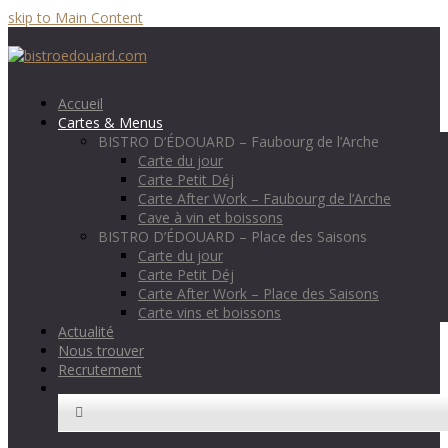
skip to Main Content
Accueil
Cartes & Menus
BISTRO D’ÉDOUARD – Faubourg de l’Arche
Carte du jour
Carte Petit Déj
Carte After Work – Faubourg de l’Arche
Cave à vin et boissons
BISTRO D’ÉDOUARD – Place des Saisons
Carte du jour
Carte Petit Déj
Carte After Work – Place des Saisons
Carte vins et boissons
Actualité
Nous trouver
Recrutement