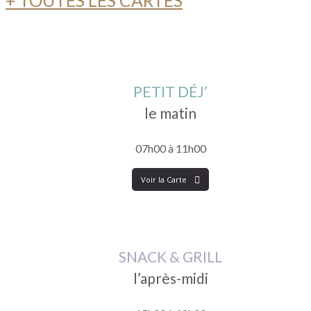
PETIT DÉJ’
le matin
07
h
00
à
11
h
00
Voir la Carte
SNACK & GRILL
l’après-midi