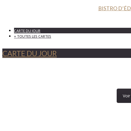
BISTRO D’ÉDO
CARTE DU JOUR
+ TOUTES LES CARTES
CARTE DU JOUR
Voir