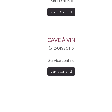
15
h
00
à
18
h
00
Voir la Carte
CAVE À VIN
& Boissons
Service continu
Voir la Carte