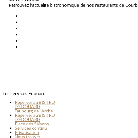
Retrouvez l'actualité bistronomique de nos restaurants de Courb
Twitter
Facebook
Instagram
Yelp
Tripadvisor
Youtube
Les services Édouard
Réserver au BISTRO
D’ÉDOUARD
Faubourg de l’Arche
Réserver au BISTRO
D’ÉDOUARD
Place des Saisons
Services continu
Privatisation
Nous trouver