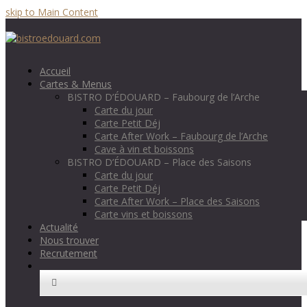
skip to Main Content
Accueil
Cartes & Menus
BISTRO D’ÉDOUARD – Faubourg de l’Arche
Carte du jour
Carte Petit Déj
Carte After Work – Faubourg de l’Arche
Cave à vin et boissons
BISTRO D’ÉDOUARD – Place des Saisons
Carte du jour
Carte Petit Déj
Carte After Work – Place des Saisons
Carte vins et boissons
Actualité
Nous trouver
Recrutement