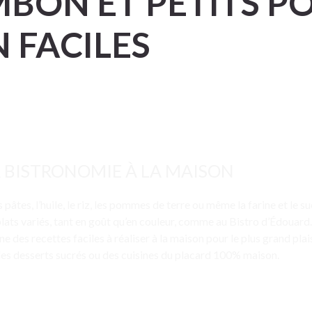
BON ET PETITS PO
 FACILES
A BISTRONOMIE À LA MAISON
 pâtes, l’huile, le riz, les pommes de terre ou même la farine et le s
 plats variés, tant en goût qu’en couleur, comme au Bistro d’Édouard
 des recettes faciles à réaliser à la maison pour le plus grand plai
des desserts sucrés ou des cuisines du placard 100% maison.