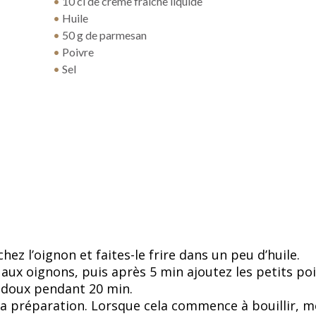
•
10 cl de crème fraîche liquide
•
Huile
•
50 g de parmesan
•
Poivre
•
Sel
ez l’oignon et faites-le frire dans un peu d’huile.
aux oignons, puis après 5 min ajoutez les petits poi
ux doux pendant 20 min.
la préparation. Lorsque cela commence à bouillir, 