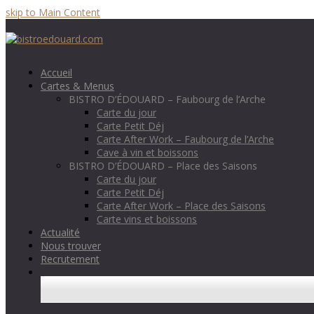
skip to Main Content
Accueil
Cartes & Menus
BISTRO D’ÉDOUARD – Faubourg de l’Arche
Carte du jour
Carte Petit Déj
Carte After Work – Faubourg de l’Arche
Cave à vin et boissons
BISTRO D’ÉDOUARD – Place des Saisons
Carte du jour
Carte Petit Déj
Carte After Work – Place des Saisons
Carte vins et boissons
Actualité
Nous trouver
Recrutement