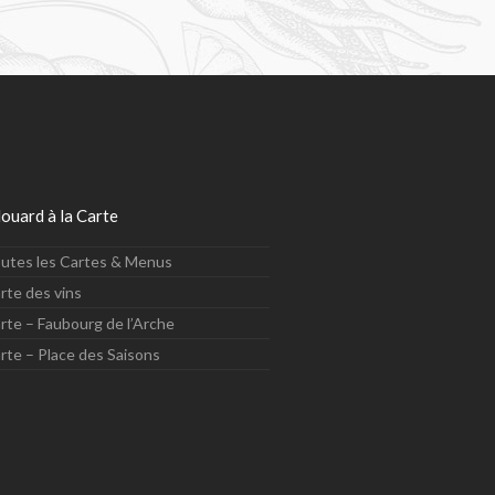
ouard à la Carte
utes les Cartes & Menus
rte des vins
rte – Faubourg de l’Arche
rte – Place des Saisons