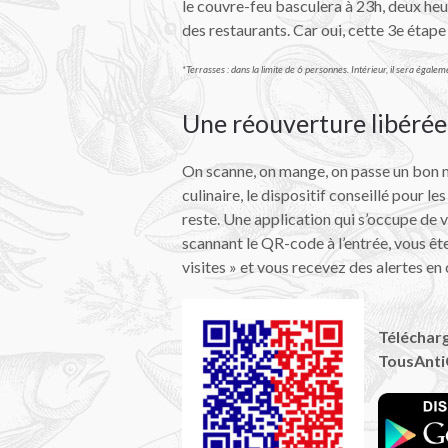
le couvre-feu basculera à 23h, deux heu
des restaurants. Car oui, cette 3e étap
*Terrasses : dans la limite de 6 personnes. Intérieur, il sera éga
Une réouverture libérée,
On scanne, on mange, on passe un bon m
culinaire, le dispositif conseillé pour
reste. Une application qui s’occupe de 
scannant le QR-code à l’entrée, vous êt
visites » et vous recevez des alertes e
Télécharg
TousAntiC