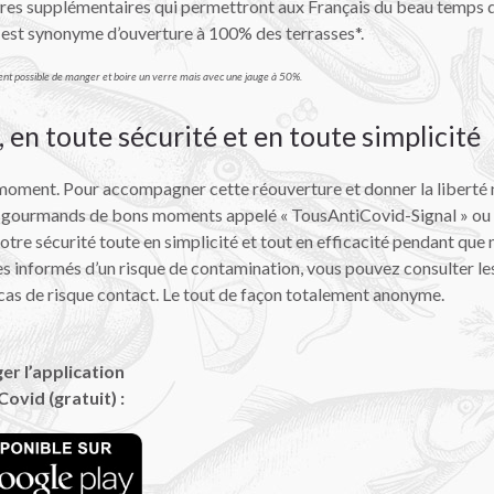
res supplémentaires qui permettront aux Français du beau temps qui
e est synonyme d’ouverture à 100% des terrasses*.
lement possible de manger et boire un verre mais avec une jauge à 50%.
 en toute sécurité et en toute simplicité
oment. Pour accompagner cette réouverture et donner la liberté no
 les gourmands de bons moments appelé « TousAntiCovid-Signal » ou 
votre sécurité toute en simplicité et tout en efficacité pendant qu
es informés d’un risque de contamination, vous pouvez consulter les
n cas de risque contact. Le tout de façon totalement anonyme.
er l’application
ovid (gratuit) :