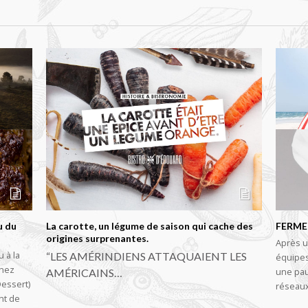
u du
La carotte, un légume de saison qui cache des
FERME
origines surprenantes.
Après u
u à la
“LES AMÉRINDIENS ATTAQUAIENT LES
équipes
enez
une pau
AMÉRICAINS…
Dessert)
réseau
nt de