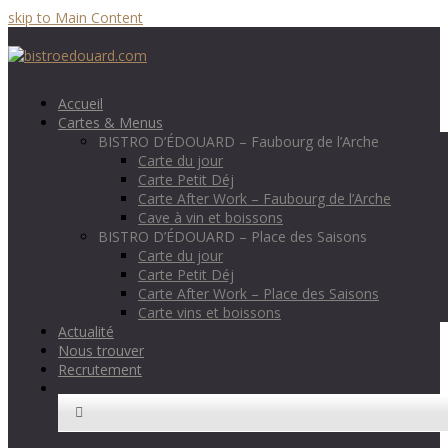
skip to Main Content
Accueil
Cartes & Menus
BISTRO D’ÉDOUARD – Faubourg de l’Arche
Carte du jour
Carte Petit Déj
Carte After Work – Faubourg de l’Arche
Cave à vin et boissons
BISTRO D’ÉDOUARD – Place des Saisons
Carte du jour
Carte Petit Déj
Carte After Work – Place des Saisons
Carte vins et boissons
Actualité
Nous trouver
Recrutement