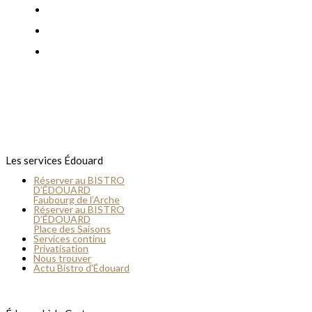
Yelp
Tripadvisor
Youtube
Les services Édouard
Réserver au BISTRO
D’ÉDOUARD
Faubourg de l’Arche
Réserver au BISTRO
D’ÉDOUARD
Place des Saisons
Services continu
Privatisation
Nous trouver
Actu Bistro d’Édouard