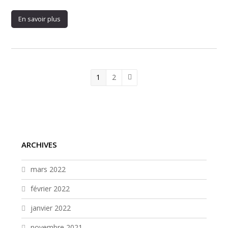
En savoir plus
Page
Page
1
2
Suivant
ARCHIVES
mars 2022
février 2022
janvier 2022
novembre 2021